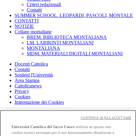
Criteri redazionali
Contatti
SUMMER SCHOOL. LEOPARDI, PASCOLI, MONTALE
CONTATTI
NOTIZIE
Collane montaliane
BREM. BIBLIOTECA MONTALIANA
LM. LABIRINTI MONTALIANI
MONTALIANA
MDM. MATERIALI DIGITALI MONTALIANI
Docenti Cattolica
Contatti
Sostieni l'Università
Area Stampa
Cattolicanews
Privacy
Cookies
Impostazione dei Cookies
Cloudmail
Cloudmail icatt
CONTINUA SENZA ACCETTARE
WiFi e Eduroam
Università Cattolica del Sacro Cuore
utilizza su questo sito
OFF-CAMPUS
cookie tecnici necessari per il suo funzionamento (finalizzati a
Intranet