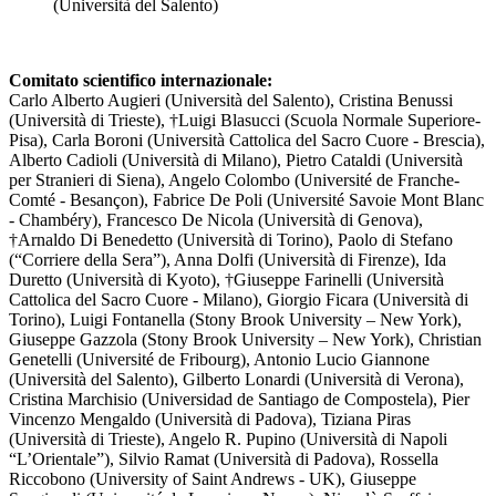
(Università del Salento)
Comitato scientifico internazionale:
Carlo Alberto Augieri (Università del Salento), Cristina Benussi
(Università di Trieste), †Luigi Blasucci (Scuola Normale Superiore-
Pisa), Carla Boroni (Università Cattolica del Sacro Cuore - Brescia),
Alberto Cadioli (Università di Milano), Pietro Cataldi (Università
per Stranieri di Siena), Angelo Colombo (Université de Franche-
Comté - Besançon), Fabrice De Poli (Université Savoie Mont Blanc
- Chambéry), Francesco De Nicola (Università di Genova),
†Arnaldo Di Benedetto (Università di Torino), Paolo di Stefano
(“Corriere della Sera”), Anna Dolfi (Università di Firenze), Ida
Duretto (Università di Kyoto), †Giuseppe Farinelli (Università
Cattolica del Sacro Cuore - Milano), Giorgio Ficara (Università di
Torino), Luigi Fontanella (Stony Brook University – New York),
Giuseppe Gazzola (Stony Brook University – New York), Christian
Genetelli (Université de Fribourg), Antonio Lucio Giannone
(Università del Salento), Gilberto Lonardi (Università di Verona),
Cristina Marchisio (Universidad de Santiago de Compostela), Pier
Vincenzo Mengaldo (Università di Padova), Tiziana Piras
(Università di Trieste), Angelo R. Pupino (Università di Napoli
“L’Orientale”), Silvio Ramat (Università di Padova), Rossella
Riccobono (University of Saint Andrews - UK), Giuseppe