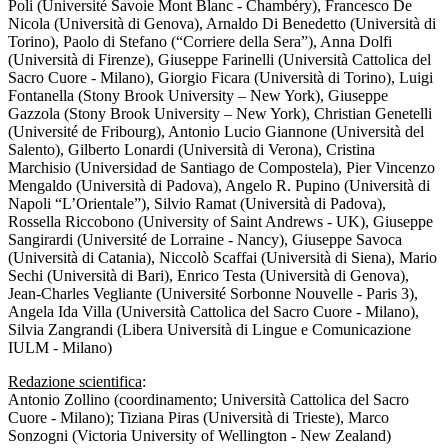
Poli (Université Savoie Mont Blanc - Chambéry), Francesco De
Nicola (Università di Genova), Arnaldo Di Benedetto (Università di
Torino), Paolo di Stefano (“Corriere della Sera”), Anna Dolfi
(Università di Firenze), Giuseppe Farinelli (Università Cattolica del
Sacro Cuore - Milano), Giorgio Ficara (Università di Torino), Luigi
Fontanella (Stony Brook University – New York), Giuseppe
Gazzola (Stony Brook University – New York), Christian Genetelli
(Université de Fribourg), Antonio Lucio Giannone (Università del
Salento), Gilberto Lonardi (Università di Verona), Cristina
Marchisio (Universidad de Santiago de Compostela), Pier Vincenzo
Mengaldo (Università di Padova), Angelo R. Pupino (Università di
Napoli “L’Orientale”), Silvio Ramat (Università di Padova),
Rossella Riccobono (University of Saint Andrews - UK), Giuseppe
Sangirardi (Université de Lorraine - Nancy), Giuseppe Savoca
(Università di Catania), Niccolò Scaffai (Università di Siena), Mario
Sechi (Università di Bari), Enrico Testa (Università di Genova),
Jean-Charles Vegliante (Université Sorbonne Nouvelle - Paris 3),
Angela Ida Villa (Università Cattolica del Sacro Cuore - Milano),
Silvia Zangrandi (Libera Università di Lingue e Comunicazione
IULM - Milano)
Redazione scientifica
:
Antonio Zollino (coordinamento; Università Cattolica del Sacro
Cuore - Milano); Tiziana Piras (Università di Trieste), Marco
Sonzogni (Victoria University of Wellington - New Zealand)