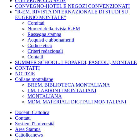
CONVEGNO-LA SEDE
CONVEGNO-HOTEL E NEGOZI CONVENZIONATI
“R-EM. RIVISTA INTERNAZIONALE DI STUDI SU
EUGENIO MONTALE”
Comitati
Numeri della rivista R-EM
Rassegna stampa
Acquisti e abbonamenti
Codice etico
Criteri redazionali
Contatti
SUMMER SCHOOL. LEOPARDI, PASCOLI, MONTALE
CONTATTI
NOTIZIE
Collane montaliane
BREM. BIBLIOTECA MONTALIANA
LM. LABIRINTI MONTALIANI
MONTALIANA
MDM. MATERIALI DIGITALI MONTALIANI
Docenti Cattolica
Contatti
Sostieni l'Università
Area Stampa
Cattolicanews