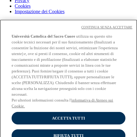
Privacy
Cookies
Impostazione dei Cookies
Cloudmail
Cloudmail icatt
CONTINUA SENZA ACCETTARE
WiFi e Eduroam
Università Cattolica del Sacro Cuore
utilizza su questo sito
OFF-CAMPUS
cookie tecnici necessari per il suo funzionamento (finalizzati a
Intranet
consentire la fruizione dei nostri servizi, ottimizzare l'esperienza
utente) e, ove si presti il consenso, cookie ed altri strumenti di
Biblioteca
tracciamento e di profilazione (finalizzati a elaborare statistiche
Librerie
Educatt
e comunicazioni mirate a proporre servizi in linea con le tue
CV Online
preferenze). Puoi fornire/negare il consenso a tutti i cookie
Albo fornitori
(ACCETTA TUTTI/RIFIUTA TUTTI), oppure personalizzare le
Bandi e gare
scelte (PERSONALIZZA). Chiudendo il banner senza effettuare
Verifica Certificati
alcuna scelta la navigazione proseguirà solo con i cookie
necessari.
Seguici su
Per ulteriori informazioni consulta l'
informativa di Ateneo sui
Cookie.
ACCETTA TUTTI
RIFIUTA TUTTI