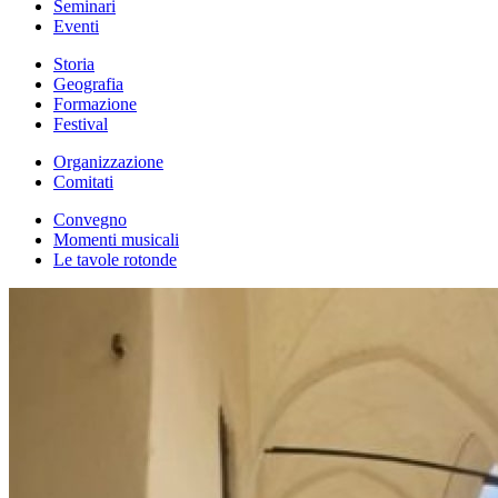
Seminari
Eventi
Storia
Geografia
Formazione
Festival
Organizzazione
Comitati
Convegno
Momenti musicali
Le tavole rotonde