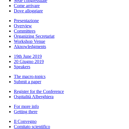
Sede congressuale
Come arrivare
Dove alloggiare
Presentazione
Overview
Committees
Organizing Secretariat
Workshop Venue
Aknowledgments
19th June 2019
20 Giugno 2019
Speakers
The macro-topics
Submit a paper
Register for the Conference
Ospitalità Alberghiera
For more info
Getting there
Il Convegno
Comitato scientifico