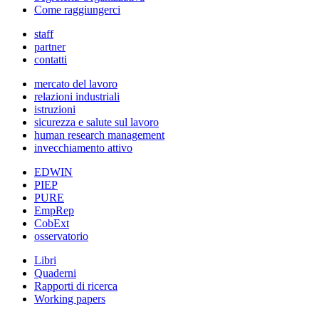
Come raggiungerci
staff
partner
contatti
mercato del lavoro
relazioni industriali
istruzioni
sicurezza e salute sul lavoro
human research management
invecchiamento attivo
EDWIN
PIEP
PURE
EmpRep
CobExt
osservatorio
Libri
Quaderni
Rapporti di ricerca
Working papers