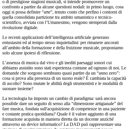
o di prestigiose stagioni musicali, si intende promuovere un
confronto a partire da alcune questioni nodali: in primo luogo, cosa
oggi si possa definire “arte”, tenuto conto che perfino i contorni di
quella consolidata partizione tra ambito umanistico e tecnico-
scientifico, avviata con l’Umanesimo, vengono stemperati dalla
rivoluzione digitale.
Le recenti applicazioni dell’intelligenza artificiale generano
entusiasmi ed al tempo stesso inquietudini: per rimanere ancorati
all’ambito della formazione e della fruizione musicale, proponiamo
solo alcune ipotesi di riflessione.
L’assenza di musica dal vivo e gli inediti paesaggi sonori cui
abbiamo assistito sono stati esperienza comune ad ognuno di noi. Le
domande che sorgono sembrano quasi partire da un “anno zero”:
cosa si prova alla presenza di un suono reale? È cambiata la capacità
di ascolto? Sono mutate le abilità degli strumentisti e le modalità di
suonare insieme?
La tecnologia ha imposto un cambio di paradigma: sarà ancora
possibile dare un seguito di senso alla “dimensione artigianale” del
fare musica, fondata sull'acquisizione di competenze in una paziente
e costante pratica quotidiana? Quale è il valore aggiunto di una
formazione acquisita in maniera diretta da un docente anziché
attraverso un device informatico? La DAD può rappresentare una